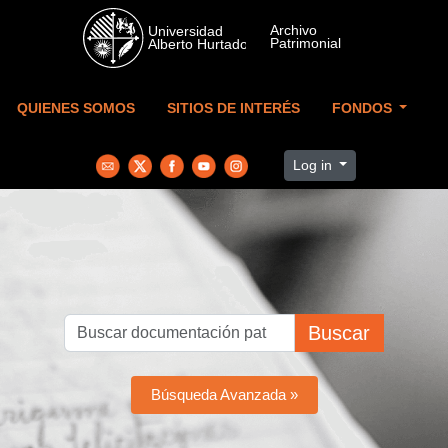
Skip to main content
QUIENES SOMOS
SITIOS DE INTERÉS
FONDOS
Log in
Buscar
Búsqueda Avanzada »