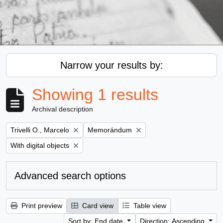
Narrow your results by:
Showing 1 results
Archival description
Remove filter:
Remove filter:
Trivelli O., Marcelo
Memorándum
Remove filter:
With digital objects
Advanced search options
Print preview
Card view
Table view
Sort by: End date
Direction: Ascending