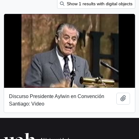
Show 1 results with digital objects
Discurso Presidente Aylwin en Convención
Add t
Santiago: Video