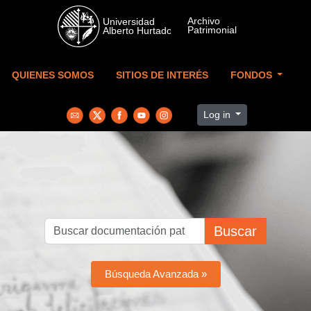
Skip to main content
QUIENES SOMOS
SITIOS DE INTERÉS
FONDOS
Log in
Buscar
Búsqueda Avanzada »