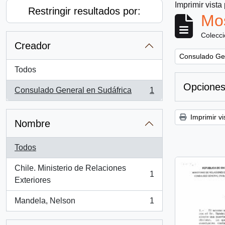
Imprimir vista
Restringir resultados por:
Mos
Colecc
Creador
Remove filter:
Consulado Gen
Todos
Opciones
Consulado General en Sudáfrica
1
, 1 resultados
Imprimir vi
Nombre
Todos
Chile. Ministerio de Relaciones
1
, 1 resultados
Exteriores
Mandela, Nelson
1
, 1 resultados