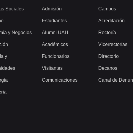
as Sociales
Admisión
Campus
ho
Estudiantes
Acreditación
mía y Negocios
Alumni UAH
Rectoría
ción
Académicos
Vicerrectorías
ía y
Funcionarios
Directorio
idades
Visitantes
Decanos
ogía
Comunicaciones
Canal de Denun
ería