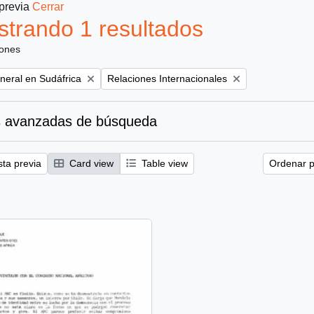
 previa
Cerrar
trando 1 resultados
iones
Remove filter:
eral en Sudáfrica
Relaciones Internacionales
 avanzadas de búsqueda
sta previa
Card view
Table view
Ordenar p