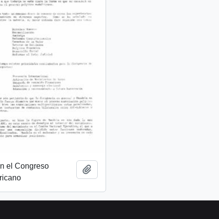
on el Congreso
Añadir al portapapeles
ricano