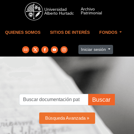
Skip to main content
QUIENES SOMOS
SITIOS DE INTERÉS
FONDOS
Iniciar sesión
Buscar
Búsqueda Avanzada »