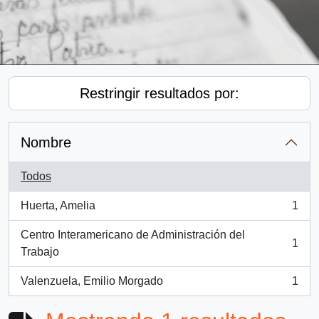
Restringir resultados por:
Nombre
Todos
Huerta, Amelia
1
, 1 resultados
Centro Interamericano de Administración del
1
, 1 resultados
Trabajo
Valenzuela, Emilio Morgado
1
, 1 resultados