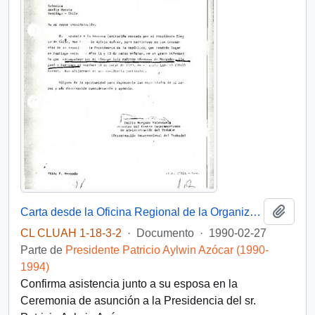
Añadi
Carta desde la Oficina Regional de la Organización Internacional del Trabajo OIT, del Director del Centro Interamericano de Administración del Trabajo, sr. Emilio Morgado Valenzuela, dirigida a la Sra. Amelia Huerta
CL CLUAH 1-18-3-2
·
Documento
·
1990-02-27
Parte de
Presidente Patricio Aylwin Azócar (1990-
1994)
Confirma asistencia junto a su esposa en la
Ceremonia de asunción a la Presidencia del sr.