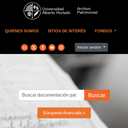
Skip to main content
QUIENES SOMOS
SITIOS DE INTERÉS
FONDOS
Iniciar sesión
Buscar
Búsqueda Avanzada »