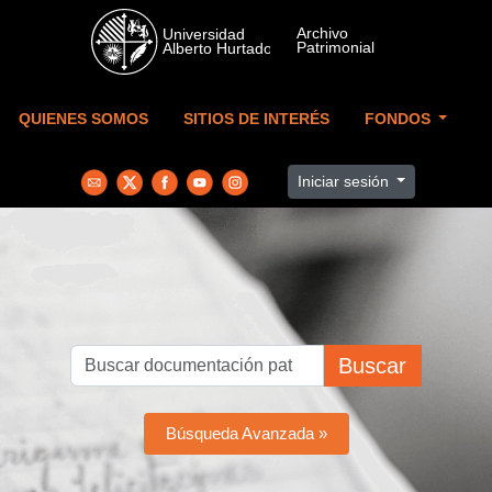
Skip to main content
QUIENES SOMOS
SITIOS DE INTERÉS
FONDOS
Iniciar sesión
Buscar
Búsqueda Avanzada »