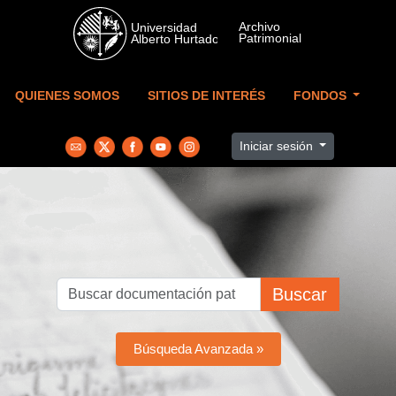
Skip to main content
QUIENES SOMOS
SITIOS DE INTERÉS
FONDOS
Iniciar sesión
Buscar
Búsqueda Avanzada »