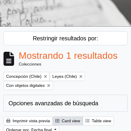
Restringir resultados por:
Mostrando 1 resultados
Colecciones
Remove filter:
Remove filter:
Concepción (Chile)
Leyes (Chile)
Remove filter:
Con objetos digitales
Opciones avanzadas de búsqueda
Imprimir vista previa
Card view
Table view
Ordenar por: Fecha final