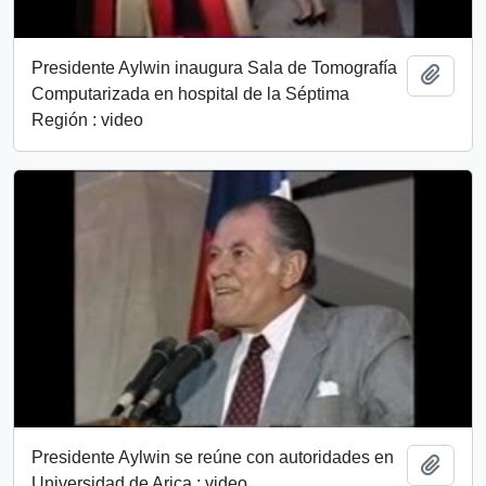
Presidente Aylwin inaugura Sala de Tomografía
Añadi
Computarizada en hospital de la Séptima
Región : video
Presidente Aylwin se reúne con autoridades en
Añadi
Universidad de Arica : video