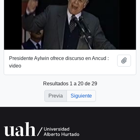
Presidente Aylwin ofrece discurso en Ancud :
Añadi
video
Resultados 1 a 20 de 29
Previa
Siguiente