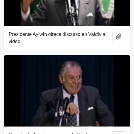
Presidente Aylwin ofrece discurso en Valdivia:
Añadi
video