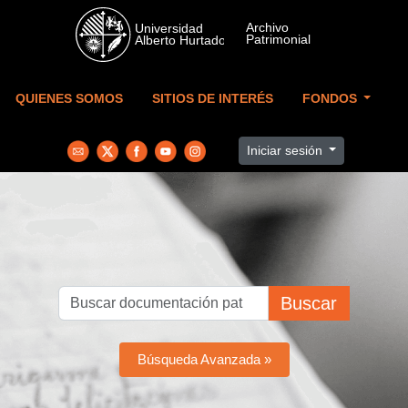
Skip to main content
QUIENES SOMOS
SITIOS DE INTERÉS
FONDOS
Iniciar sesión
Buscar
Búsqueda Avanzada »