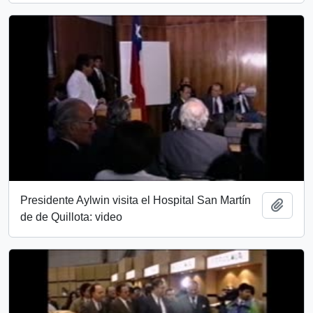
Presidente Aylwin visita el Hospital San Martín
Añadi
de de Quillota: video