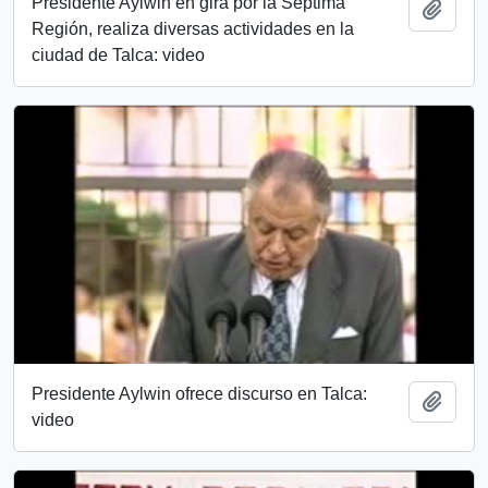
Presidente Aylwin en gira por la Séptima
Añadi
Región, realiza diversas actividades en la
ciudad de Talca: video
Presidente Aylwin ofrece discurso en Talca:
Añadi
video