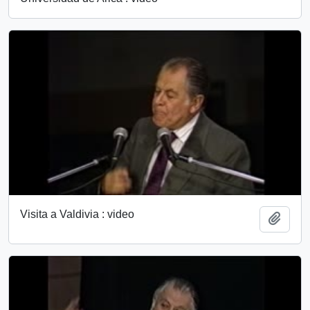
Visita a Valdivia : video
Añadi