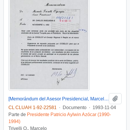
Añadi
[Memorándum del Asesor Presidencial, Marcelo Trivelli, dirigido al Jefe de Gabinete Presidencial, mediante el cual remite antecedentes relacionados a materia de inversiones en la Planta Termoeléctrica de Tocopilla]
CL CLUAH 1-92-22581
·
Documento
·
1993-11-04
Parte de
Presidente Patricio Aylwin Azócar (1990-
1994)
Trivelli O., Marcelo