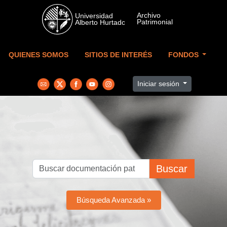
Skip to main content
QUIENES SOMOS
SITIOS DE INTERÉS
FONDOS
Iniciar sesión
Buscar
Búsqueda Avanzada »