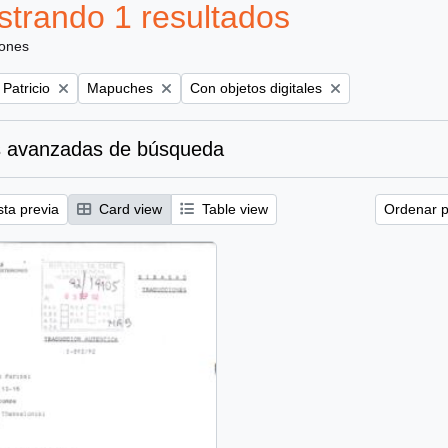
trando 1 resultados
iones
Remove filter:
Remove filter:
 Patricio
Mapuches
Con objetos digitales
 avanzadas de búsqueda
sta previa
Card view
Table view
Ordenar p