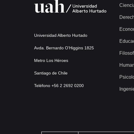
Cienci
Derec
Econo
Universidad Alberto Hurtado
Educa
Avda. Bernardo O’Higgins 1825
Filosof
Metro Los Héroes
Human
Santiago de Chile
Psicol
Teléfono +56 2 2692 0200
Ingeni