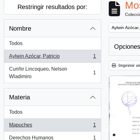
Mos
Restringir resultados por:
Colecc
Remove filter:
Nombre
Aylwin Azócar,
Todos
Opciones
Aylwin Azócar, Patricio
1
, 1 resultados
Imprimir vi
Curiñir Lincoqueo, Nelson
1
, 1 resultados
Wladimiro
Materia
Todos
Mapuches
1
, 1 resultados
Derechos Humanos
1