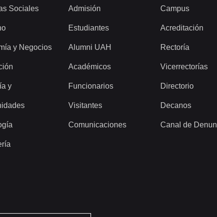
as Sociales
Admisión
Campus
ho
Estudiantes
Acreditación
mía y Negocios
Alumni UAH
Rectoría
ción
Académicos
Vicerrectorías
ía y
Funcionarios
Directorio
idades
Visitantes
Decanos
ogía
Comunicaciones
Canal de Denun
ería