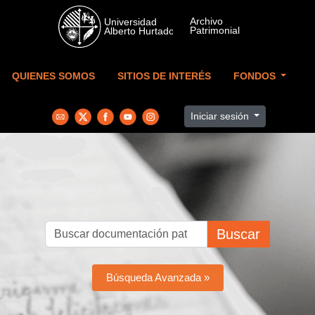
Skip to main content
QUIENES SOMOS
SITIOS DE INTERÉS
FONDOS
Iniciar sesión
Buscar
Búsqueda Avanzada »