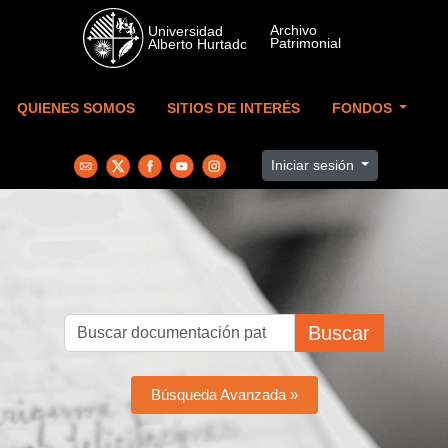
Skip to main content
QUIENES SOMOS
SITIOS DE INTERÉS
FONDOS
Iniciar sesión
Buscar
Búsqueda Avanzada »