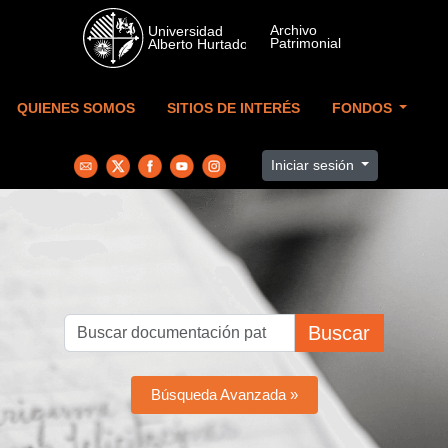
Skip to main content
QUIENES SOMOS
SITIOS DE INTERÉS
FONDOS
Iniciar sesión
Buscar
Búsqueda Avanzada »