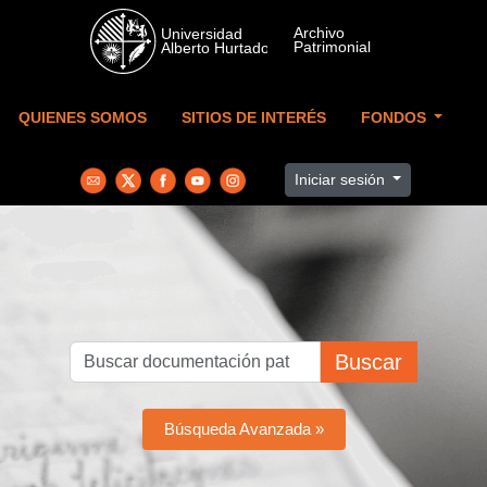
Skip to main content
QUIENES SOMOS
SITIOS DE INTERÉS
FONDOS
Iniciar sesión
Buscar
Búsqueda Avanzada »