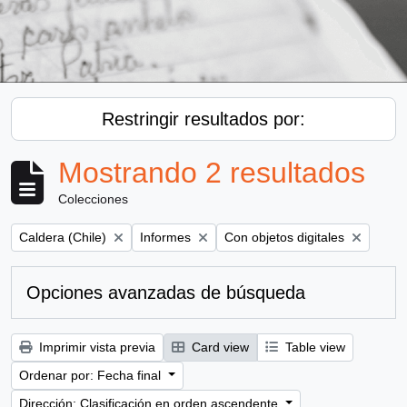
Restringir resultados por:
Mostrando 2 resultados
Colecciones
Remove filter:
Remove filter:
Remove filter:
Caldera (Chile)
Informes
Con objetos digitales
Opciones avanzadas de búsqueda
Imprimir vista previa
Card view
Table view
Ordenar por: Fecha final
Dirección: Clasificación en orden ascendente