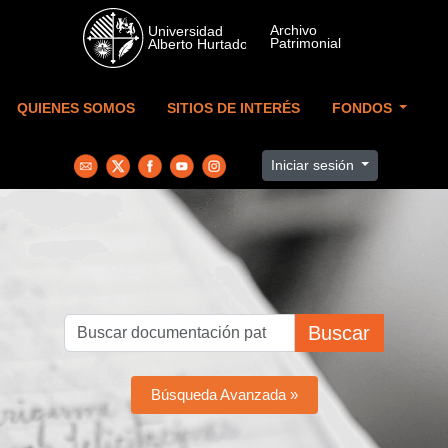
Skip to main content
QUIENES SOMOS
SITIOS DE INTERÉS
FONDOS
Iniciar sesión
Buscar
Búsqueda Avanzada »