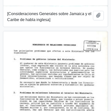
[Consideraciones Generales sobre Jamaica y el
Añadi
Caribe de habla inglesa]