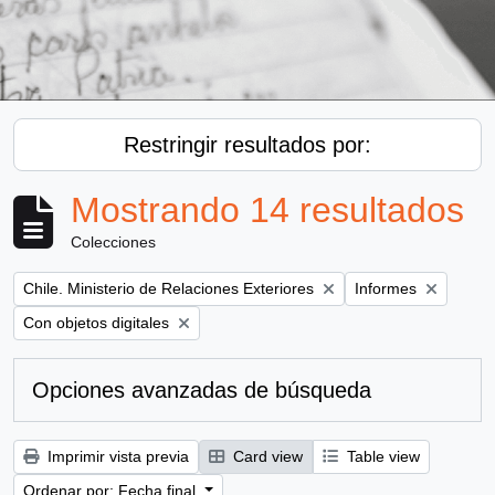
Restringir resultados por:
Mostrando 14 resultados
Colecciones
Remove filter:
Remove filter:
Chile. Ministerio de Relaciones Exteriores
Informes
Remove filter:
Con objetos digitales
Opciones avanzadas de búsqueda
Imprimir vista previa
Card view
Table view
Ordenar por: Fecha final