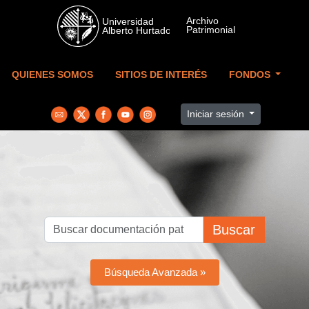
Skip to main content
QUIENES SOMOS
SITIOS DE INTERÉS
FONDOS
Iniciar sesión
Buscar
Búsqueda Avanzada »