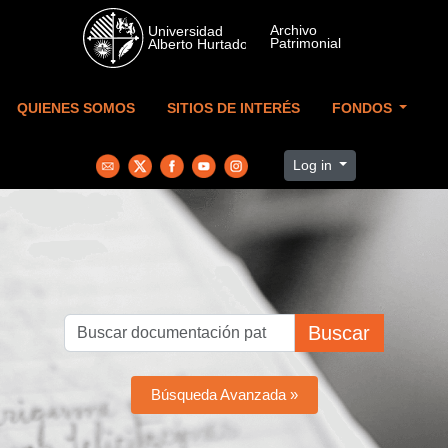
Skip to main content
QUIENES SOMOS
SITIOS DE INTERÉS
FONDOS
Log in
Buscar
Búsqueda Avanzada »