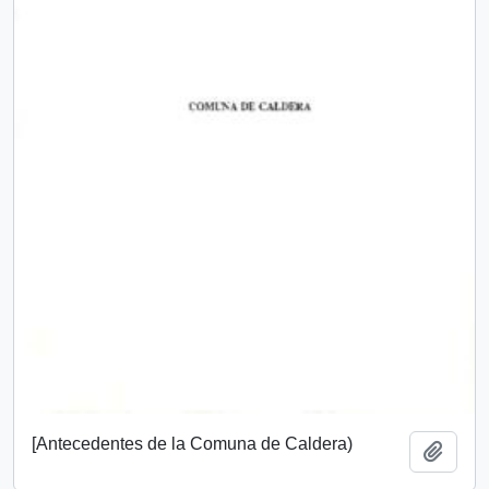
[Antecedentes de la Comuna de Caldera)
Add t