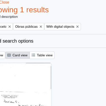
Close
wing 1 results
l description
Remove filter:
Remove filter:
rcelo
Obras públicas
With digital objects
 search options
ew
Card view
Table view