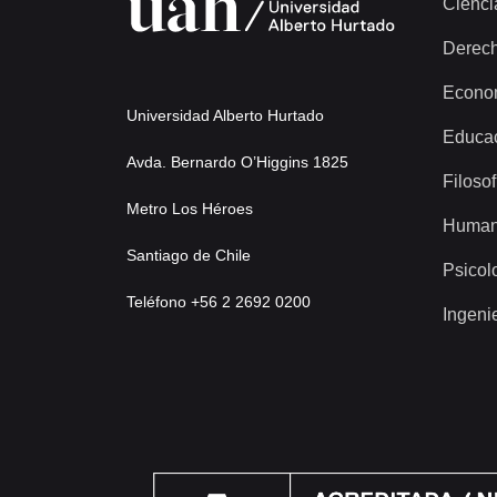
Cienci
Derec
Econo
Universidad Alberto Hurtado
Educa
Avda. Bernardo O’Higgins 1825
Filosof
Metro Los Héroes
Human
Santiago de Chile
Psicol
Teléfono +56 2 2692 0200
Ingeni