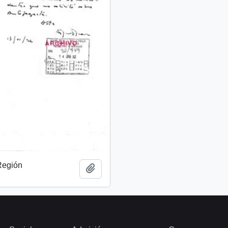
 Región
Add to clipboard