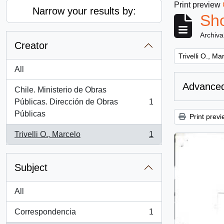
Print preview
Narrow your results by:
Sho
Archiva
Creator
Remove filter:
Trivelli O., Ma
All
Advanced
Chile. Ministerio de Obras
Públicas. Dirección de Obras
1
, 1 results
Públicas
Print previ
Trivelli O., Marcelo
1
, 1 results
Subject
All
Correspondencia
1
, 1 results