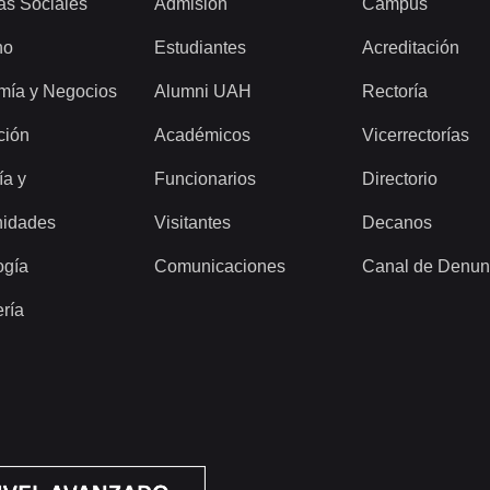
as Sociales
Admisión
Campus
ho
Estudiantes
Acreditación
mía y Negocios
Alumni UAH
Rectoría
ción
Académicos
Vicerrectorías
ía y
Funcionarios
Directorio
idades
Visitantes
Decanos
ogía
Comunicaciones
Canal de Denun
ería