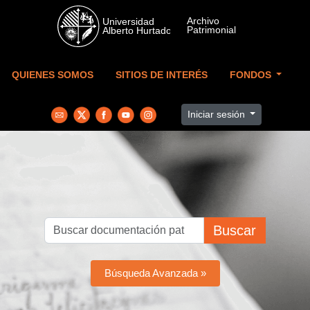
Skip to main content
QUIENES SOMOS
SITIOS DE INTERÉS
FONDOS
Iniciar sesión
Buscar
Búsqueda Avanzada »