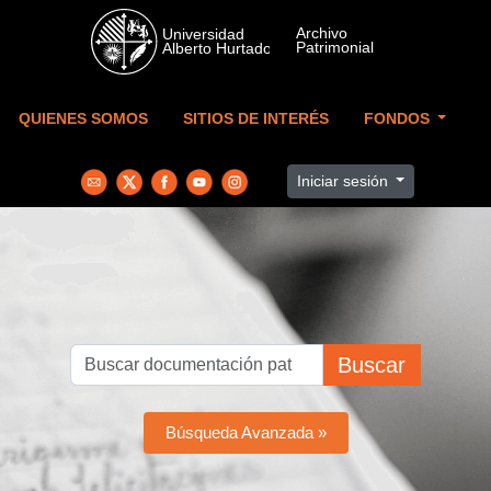
Skip to main content
QUIENES SOMOS
SITIOS DE INTERÉS
FONDOS
Iniciar sesión
Buscar
Búsqueda Avanzada »