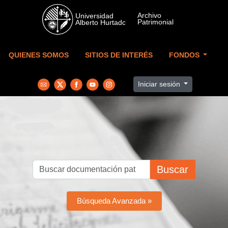
Skip to main content
QUIENES SOMOS
SITIOS DE INTERÉS
FONDOS
Iniciar sesión
Buscar
Búsqueda Avanzada »