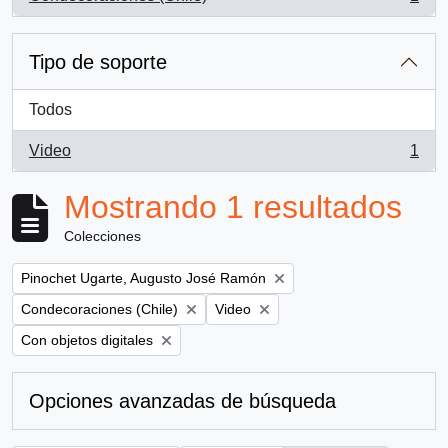
, 1 resultados
Tipo de soporte
Todos
Video
1
, 1 resultados
Mostrando 1 resultados
Colecciones
Remove filter:
Pinochet Ugarte, Augusto José Ramón
Remove filter:
Remove filter:
Condecoraciones (Chile)
Video
Remove filter:
Con objetos digitales
Opciones avanzadas de búsqueda