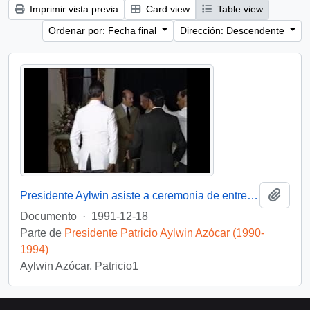
Imprimir vista previa
Card view
Table view
Ordenar por: Fecha final
Dirección: Descendente
Añadi
Presidente Aylwin asiste a ceremonia de entrega de Condecoración a Generales del Ejercito : video
Documento
·
1991-12-18
Parte de
Presidente Patricio Aylwin Azócar (1990-
1994)
Aylwin Azócar, Patricio1