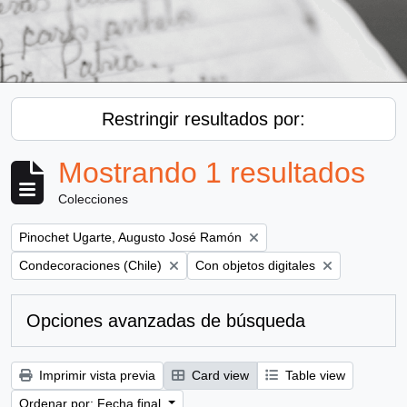
Restringir resultados por:
Mostrando 1 resultados
Colecciones
Remove filter:
Pinochet Ugarte, Augusto José Ramón
Remove filter:
Remove filter:
Condecoraciones (Chile)
Con objetos digitales
Opciones avanzadas de búsqueda
Imprimir vista previa
Card view
Table view
Ordenar por: Fecha final