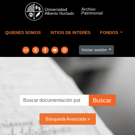
Skip to main content
QUIENES SOMOS
SITIOS DE INTERÉS
FONDOS
Iniciar sesión
Buscar
Búsqueda Avanzada »