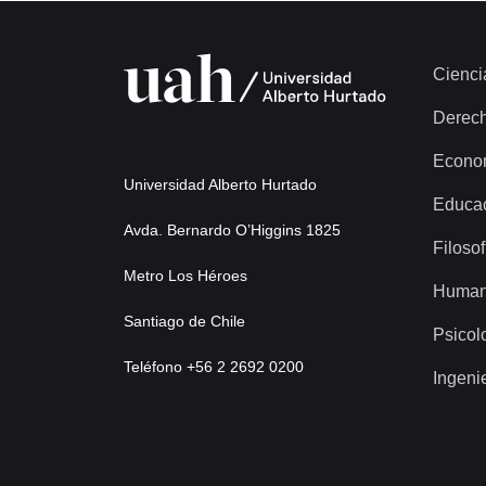
Cienci
Derec
Econo
Universidad Alberto Hurtado
Educa
Avda. Bernardo O’Higgins 1825
Filosof
Metro Los Héroes
Human
Santiago de Chile
Psicol
Teléfono +56 2 2692 0200
Ingeni