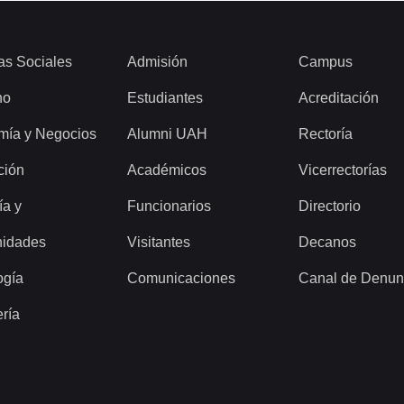
as Sociales
Admisión
Campus
ho
Estudiantes
Acreditación
mía y Negocios
Alumni UAH
Rectoría
ción
Académicos
Vicerrectorías
ía y
Funcionarios
Directorio
idades
Visitantes
Decanos
ogía
Comunicaciones
Canal de Denun
ería