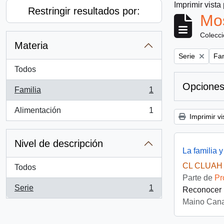
Imprimir vista
Restringir resultados por:
Mos
Colecc
Materia
Remove filter:
Rem
Serie
Fam
Todos
Opciones
Familia
1
, 1 resultados
Alimentación
1
, 1 resultados
Imprimir vi
Nivel de descripción
La familia y
CL CLUAH 
Todos
Parte de
Pr
Serie
1
Reconocer l
, 1 resultados
Maino Cana