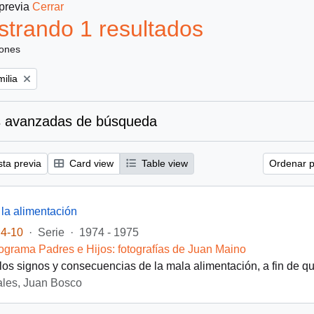
 previa
Cerrar
trando 1 resultados
iones
ove filter:
ilia
 avanzadas de búsqueda
sta previa
Card view
Table view
Ordenar p
 la alimentación
4-10
·
Serie
·
1974 - 1975
ograma Padres e Hijos: fotografías de Juan Maino
os signos y consecuencias de la mala alimentación, a fin de que
les, Juan Bosco