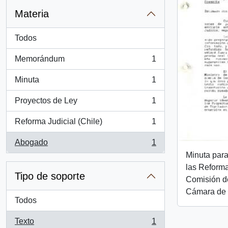
Materia
Todos
Memorándum
1
, 1 resultados
Minuta
1
, 1 resultados
Proyectos de Ley
1
, 1 resultados
Reforma Judicial (Chile)
1
, 1 resultados
Abogado
1
, 1 resultados
Minuta para
las Reforma
Tipo de soporte
Comisión de
Cámara de 
Todos
Texto
1
, 1 resultados