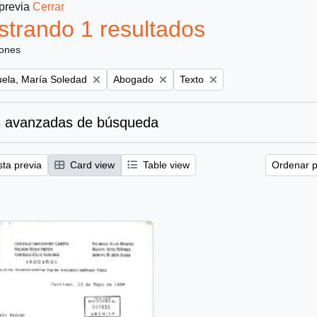
 previa
Cerrar
trando 1 resultados
iones
Remove filter:
Remove filter:
uela, María Soledad
Abogado
Texto
 avanzadas de búsqueda
sta previa
Card view
Table view
Ordenar p