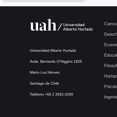
Cienci
Derec
Econo
Universidad Alberto Hurtado
Educa
Avda. Bernardo O’Higgins 1825
Filosof
Metro Los Héroes
Human
Santiago de Chile
Psicol
Teléfono +56 2 2692 0200
Ingeni