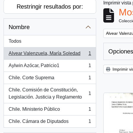
Imprimir vista
Restringir resultados por:
Mos
Colecc
Nombre
Remove filter:
Alvear Valenz
Todos
Opciones
Alvear Valenzuela, María Soledad
1
, 1 resultados
Aylwin Azócar, Patricio1
1
, 1 resultados
Imprimir vi
Chile. Corte Suprema
1
, 1 resultados
Chile. Comisión de Constitución,
1
, 1 resultados
Legislación. Justicia y Reglamento
Chile. Ministerio Público
1
, 1 resultados
Chile. Cámara de Diputados
1
, 1 resultados