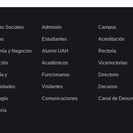
as Sociales
Admisión
Campus
ho
Estudiantes
Acreditación
mía y Negocios
Alumni UAH
Rectoría
ción
Académicos
Vicerrectorías
ía y
Funcionarios
Directorio
idades
Visitantes
Decanos
ogía
Comunicaciones
Canal de Denun
ería