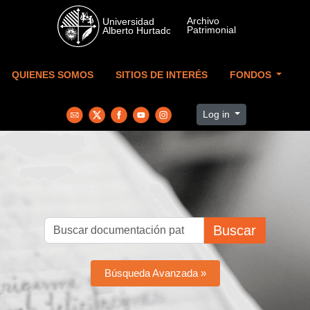
Skip to main content
QUIENES SOMOS
SITIOS DE INTERÉS
FONDOS
Log in
Buscar
Búsqueda Avanzada »