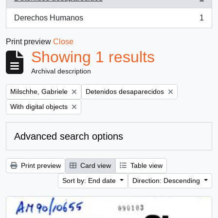
, 1 results
Derechos Humanos
1
, 1 results
Print preview
Close
Showing 1 results
Archival description
Remove filter:
Remove filter:
Milschhe, Gabriele
Detenidos desaparecidos
Remove filter:
With digital objects
Advanced search options
Print preview
Card view
Table view
Sort by: End date
Direction: Descending