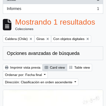
, 1 resultados
Informes
1
, 1 resultados
Mostrando 1 resultados
Colecciones
Remove filter:
Remove filter:
Remove filter:
Caldera (Chile)
Giras
Con objetos digitales
Opciones avanzadas de búsqueda
Imprimir vista previa
Card view
Table view
Ordenar por: Fecha final
Dirección: Clasificación en orden ascendente