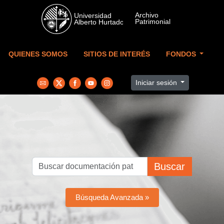
Skip to main content
QUIENES SOMOS
SITIOS DE INTERÉS
FONDOS
Iniciar sesión
Buscar
Búsqueda Avanzada »