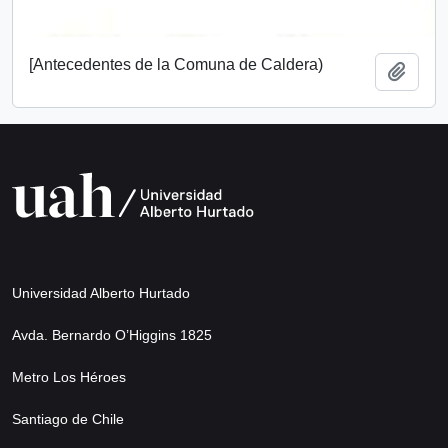
[Antecedentes de la Comuna de Caldera)
Añadi
Universidad Alberto Hurtado
Avda. Bernardo O’Higgins 1825
Metro Los Héroes
Santiago de Chile