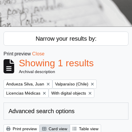
Narrow your results by:
Print preview
Close
Showing 1 results
Archival description
Remove filter:
Remove filter:
Andueza Silva, Juan
Valparaíso (Chile)
Remove filter:
Remove filter:
Licencias Médicas
With digital objects
Advanced search options
Print preview
Card view
Table view