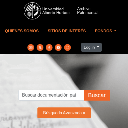
Skip to main content
QUIENES SOMOS
SITIOS DE INTERÉS
FONDOS
Log in
Buscar
Búsqueda Avanzada »