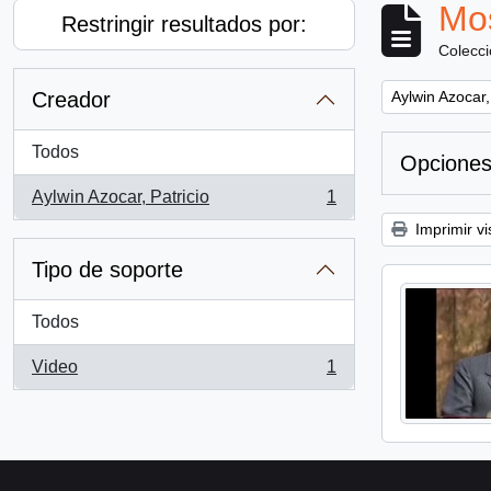
Mos
Restringir resultados por:
Colecc
Remove filter:
Creador
Aylwin Azocar,
Todos
Opciones
Aylwin Azocar, Patricio
1
, 1 resultados
Imprimir vi
Tipo de soporte
Todos
Video
1
, 1 resultados