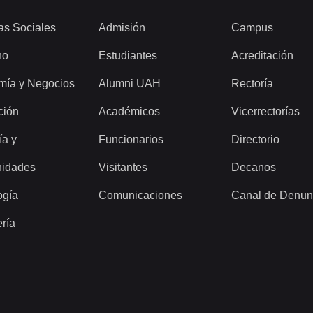
as Sociales
Admisión
Campus
ho
Estudiantes
Acreditación
mía y Negocios
Alumni UAH
Rectoría
ción
Académicos
Vicerrectorías
ía y
Funcionarios
Directorio
idades
Visitantes
Decanos
ogía
Comunicaciones
Canal de Denun
ería