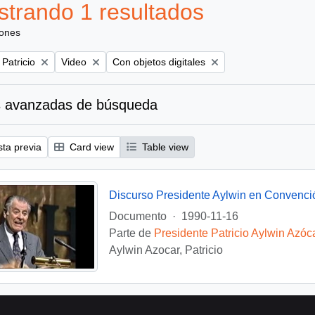
trando 1 resultados
iones
Remove filter:
Remove filter:
 Patricio
Video
Con objetos digitales
 avanzadas de búsqueda
sta previa
Card view
Table view
Discurso Presidente Aylwin en Convenci
Documento
·
1990-11-16
Parte de
Presidente Patricio Aylwin Azóc
Aylwin Azocar, Patricio