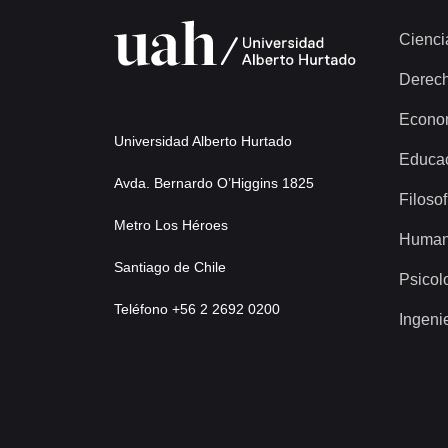
Cienci
Derec
Econo
Universidad Alberto Hurtado
Educa
Avda. Bernardo O’Higgins 1825
Filosof
Metro Los Héroes
Human
Santiago de Chile
Psicol
Teléfono +56 2 2692 0200
Ingeni