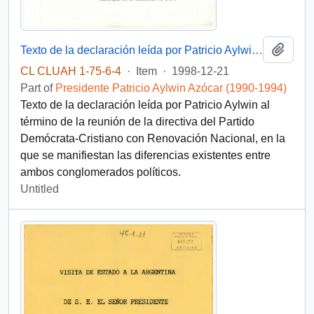
Add t
Texto de la declaración leída por Patricio Aylwin al término de la reunión de la directiva del P.D.C con Renovación Nacional
CL CLUAH 1-75-6-4
·
Item
·
1998-12-21
Part of
Presidente Patricio Aylwin Azócar (1990-1994)
Texto de la declaración leída por Patricio Aylwin al
término de la reunión de la directiva del Partido
Demócrata-Cristiano con Renovación Nacional, en la
que se manifiestan las diferencias existentes entre
ambos conglomerados políticos.
Untitled