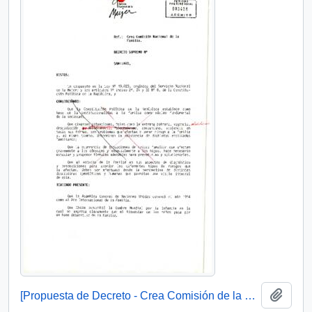
Add t
[Propuesta de Decreto - Crea Comisión de la Familia]