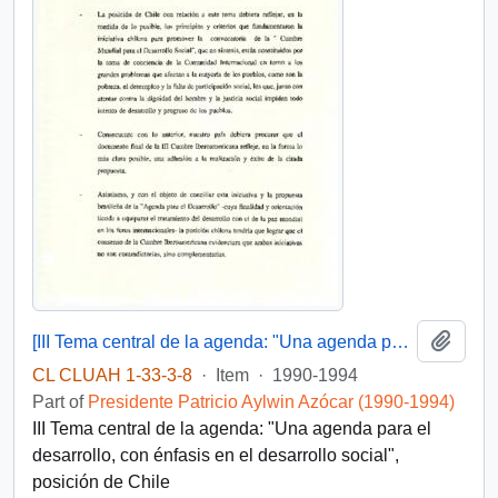
Add t
[III Tema central de la agenda: "Una agenda para el desarrollo, con énfasis en el desarrollo social"]
CL CLUAH 1-33-3-8
·
Item
·
1990-1994
Part of
Presidente Patricio Aylwin Azócar (1990-1994)
III Tema central de la agenda: "Una agenda para el
desarrollo, con énfasis en el desarrollo social",
posición de Chile