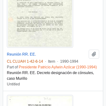
Add t
Reunión RR. EE.
CL CLUAH 1-42-6-14
·
Item
·
1990-1994
Part of
Presidente Patricio Aylwin Azócar (1990-1994)
Reunión RR. EE. Decreto designación de cónsules,
caso Murillo
Untitled