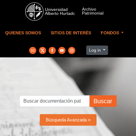
Skip to main content
QUIENES SOMOS
SITIOS DE INTERÉS
FONDOS
Log in
Buscar
Búsqueda Avanzada »