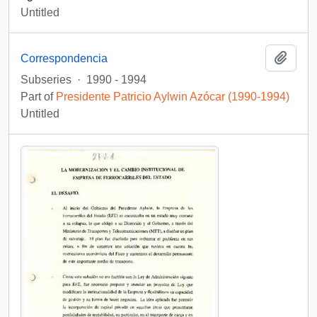
Untitled
Add t
Correspondencia
Subseries
·
1990 - 1994
Part of
Presidente Patricio Aylwin Azócar (1990-1994)
Untitled