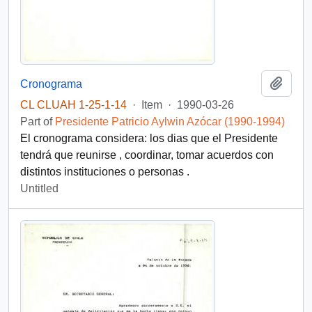
Add t
Cronograma
CL CLUAH 1-25-1-14
·
Item
·
1990-03-26
Part of
Presidente Patricio Aylwin Azócar (1990-1994)
El cronograma considera: los dias que el Presidente
tendrá que reunirse , coordinar, tomar acuerdos con
distintos instituciones o personas .
Untitled