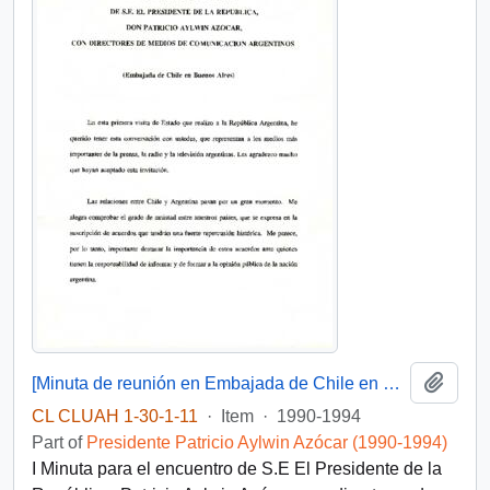
Add t
[Minuta de reunión en Embajada de Chile en Buenos Aires]
CL CLUAH 1-30-1-11
·
Item
·
1990-1994
Part of
Presidente Patricio Aylwin Azócar (1990-1994)
I Minuta para el encuentro de S.E El Presidente de la