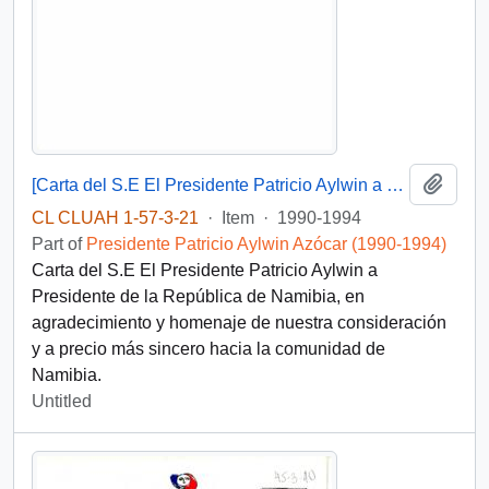
Add t
[Carta del S.E El Presidente Patricio Aylwin a Presidente de la República de Namibia]
CL CLUAH 1-57-3-21
·
Item
·
1990-1994
Part of
Presidente Patricio Aylwin Azócar (1990-1994)
Carta del S.E El Presidente Patricio Aylwin a
Presidente de la República de Namibia, en
agradecimiento y homenaje de nuestra consideración
y a precio más sincero hacia la comunidad de
Namibia.
Untitled