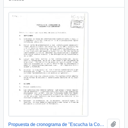
Add t
Propuesta de cronograma de "Escucha la Comunidad"