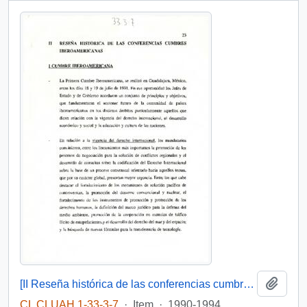
Add t
[II Reseña histórica de las conferencias cumbres iberoamericanas ]
CL CLUAH 1-33-3-7
·
Item
·
1990-1994