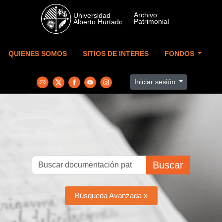
Skip to main content
QUIENES SOMOS
SITIOS DE INTERÉS
FONDOS
Iniciar sesión
Buscar
Búsqueda Avanzada »