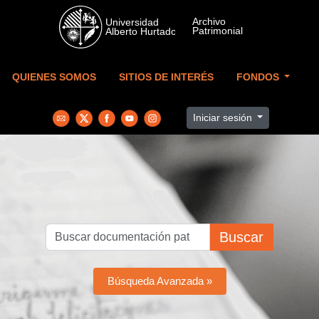
Skip to main content
QUIENES SOMOS
SITIOS DE INTERÉS
FONDOS
Iniciar sesión
Buscar
Búsqueda Avanzada »