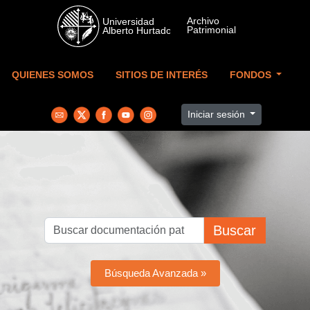
Skip to main content
QUIENES SOMOS
SITIOS DE INTERÉS
FONDOS
Iniciar sesión
Buscar
Búsqueda Avanzada »