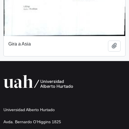
Gira a Asia
Añadi
Universidad Alberto Hurtado
Avda. Bernardo O’Higgins 1825