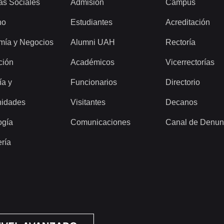
as Sociales
Admisión
Campus
ho
Estudiantes
Acreditación
mía y Negocios
Alumni UAH
Rectoría
ción
Académicos
Vicerrectorías
ía y
Funcionarios
Directorio
idades
Visitantes
Decanos
ogía
Comunicaciones
Canal de Denun
ería