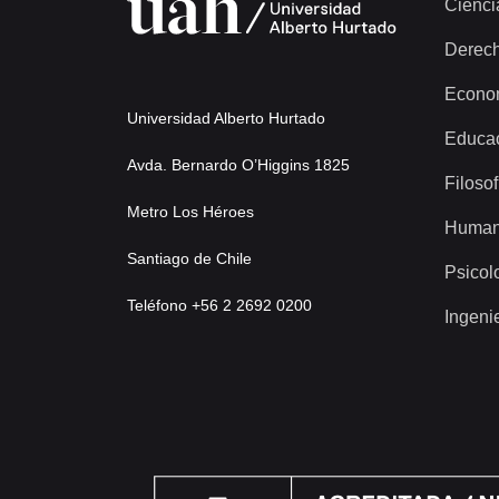
Cienci
Derec
Econo
Universidad Alberto Hurtado
Educa
Avda. Bernardo O’Higgins 1825
Filosof
Metro Los Héroes
Human
Santiago de Chile
Psicol
Teléfono +56 2 2692 0200
Ingeni