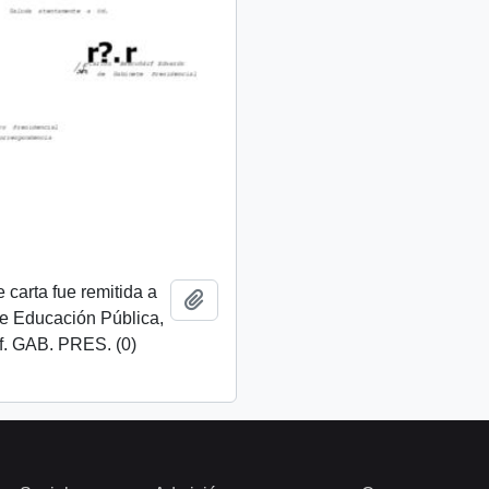
 carta fue remitida a
Añadir al portapapeles
de Educación Pública,
f. GAB. PRES. (0)