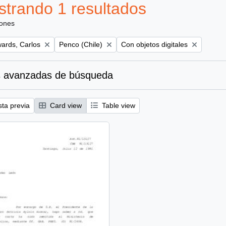
trando 1 resultados
iones
Remove filter:
Remove filter:
ards, Carlos
Penco (Chile)
Con objetos digitales
 avanzadas de búsqueda
sta previa
Card view
Table view