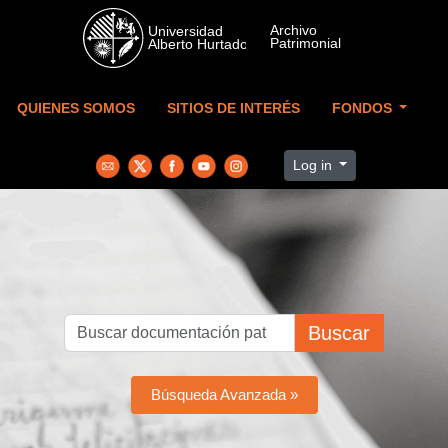
Skip to main content
QUIENES SOMOS
SITIOS DE INTERÉS
FONDOS
Log in
Buscar
Búsqueda Avanzada »