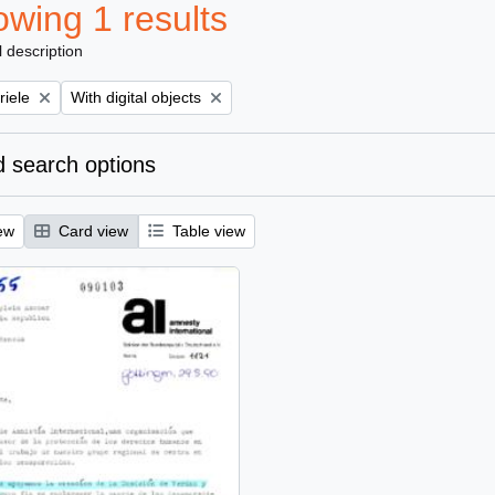
wing 1 results
l description
Remove filter:
riele
With digital objects
 search options
ew
Card view
Table view