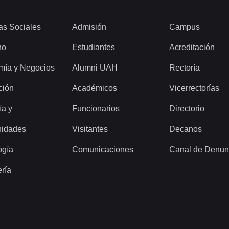
as Sociales
Admisión
Campus
ho
Estudiantes
Acreditación
mía y Negocios
Alumni UAH
Rectoría
ción
Académicos
Vicerrectorías
ía y
Funcionarios
Directorio
idades
Visitantes
Decanos
ogía
Comunicaciones
Canal de Denun
ería