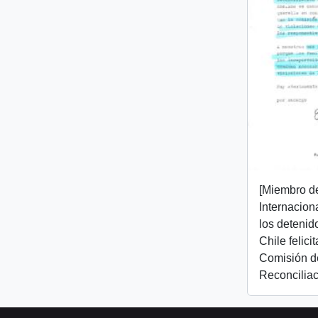
[Miembro d
Internacion
los detenid
Chile felici
Comisión d
Reconciliac