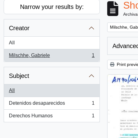
Sho
Narrow your results by:
Archiva
Remove filter:
Creator
Milschhe, Gab
All
Advanced
Milschhe, Gabriele
1
, 1 results
Print previ
Subject
All
Detenidos desaparecidos
1
, 1 results
Derechos Humanos
1
, 1 results