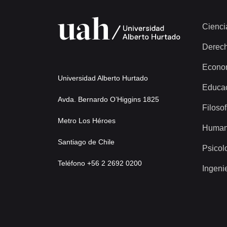
Cienci
Derec
Econo
Universidad Alberto Hurtado
Educa
Avda. Bernardo O’Higgins 1825
Filosof
Metro Los Héroes
Human
Santiago de Chile
Psicol
Teléfono +56 2 2692 0200
Ingeni