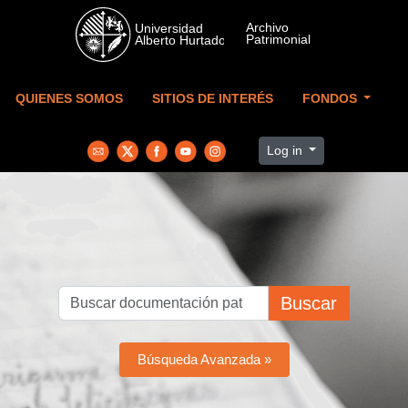
Skip to main content
QUIENES SOMOS
SITIOS DE INTERÉS
FONDOS
Log in
Buscar
Búsqueda Avanzada »