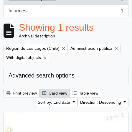
, 1 results
Informes
1
, 1 results
Showing 1 results
Archival description
Remove filter:
Remove filter:
Región de Los Lagos (Chile)
Administración pública
Remove filter:
With digital objects
Advanced search options
Print preview
Card view
Table view
Sort by: End date
Direction: Descending