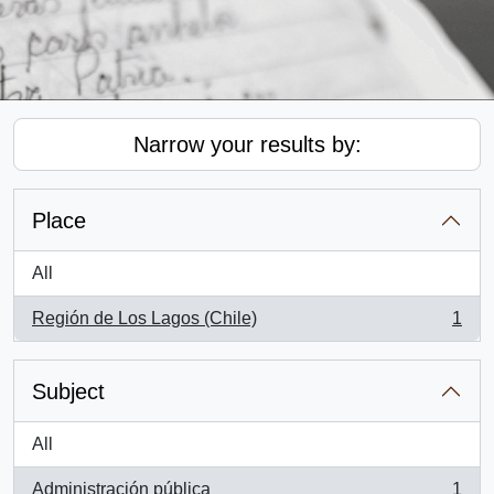
Narrow your results by:
Place
All
Región de Los Lagos (Chile)
1
, 1 results
Subject
All
Administración pública
1