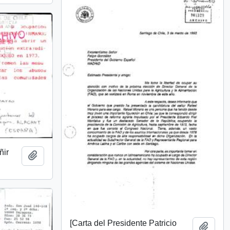
ñir
Añadir al portapapeles
[Carta del Presidente Patricio
Añadi