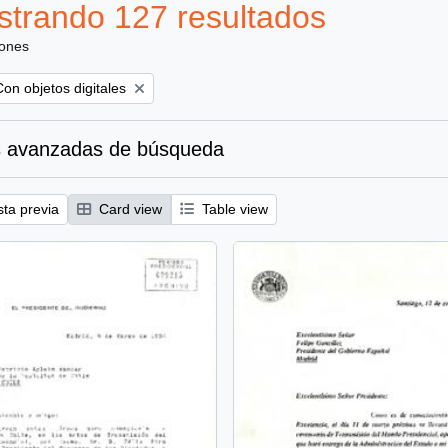
trando 127 resultados
iones
emove filter:
Con objetos digitales
 avanzadas de búsqueda
sta previa
Card view
Table view