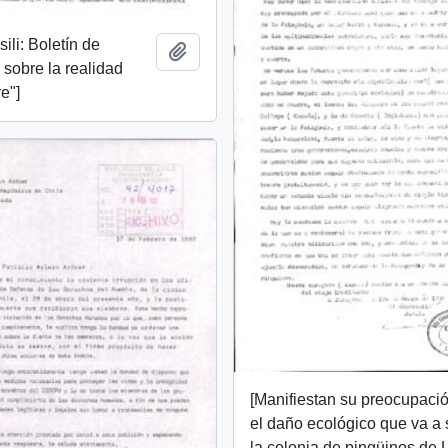
ili: Boletín de
Añadir al portapapeles
 sobre la realidad
re"]
[Manifiestan su preocupaci
el daño ecológico que va a s
la colonia de pingüinos de 