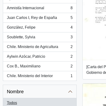
, 14 resultados
Amnistía Internacional
8
, 8 resultados
Juan Carlos I, Rey de España
5
, 5 resultados
González, Felipe
4
, 4 resultados
Soublette, Sylvia
3
, 3 resultados
Chile. Ministerio de Agricultura
2
, 2 resultados
Aylwin Azócar, Patricio
2
, 2 resultados
Cox B., Maximiliano
2
[Carta del 
, 2 resultados
Gobierno d
Chile. Ministerio del Interior
1
, 1 resultados
Nombre
Todos