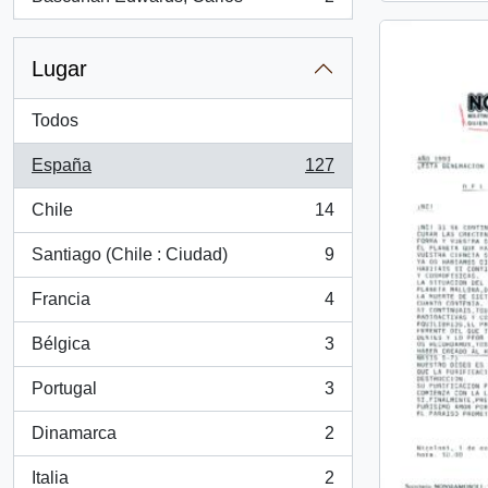
, 2 resultados
Lugar
Todos
España
127
, 127 resultados
Chile
14
, 14 resultados
Santiago (Chile : Ciudad)
9
, 9 resultados
Francia
4
, 4 resultados
Bélgica
3
, 3 resultados
Portugal
3
, 3 resultados
Dinamarca
2
, 2 resultados
Italia
2