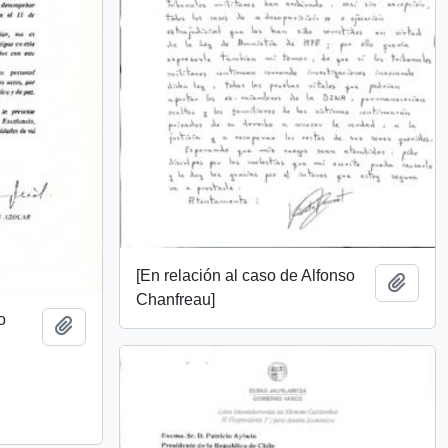
[En relación al caso de Alfonso
Añadi
Chanfreau]
o
Añadir al portapapeles