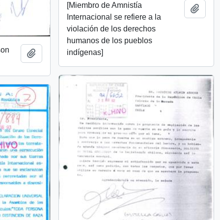
[Miembro de Amnistía
Añadi
Internacional se refiere a la
violación de los derechos
humanos de los pueblos
son
indígenas]
Añadir al portapapeles