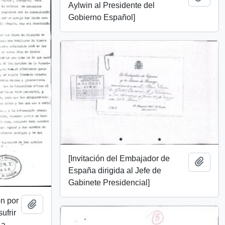
Aylwin al Presidente del
Gobierno Español]
[Invitación del Embajador de
Añadi
España dirigida al Jefe de
Gabinete Presidencial]
ón por
Añadir al portapapeles
ufrir
La