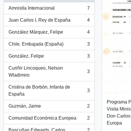
Amnistía Internacional
7
, 7 resultados
Juan Carlos I, Rey de España
4
, 4 resultados
González Márquez, Felipe
4
, 4 resultados
Chile. Embajada (España)
3
, 3 resultados
González, Felipe
3
, 3 resultados
Curiñir Lincoqueo, Nelson
3
, 3 resultados
Wladimiro
Cristina de Borbón, Infanta de
3
, 3 resultados
España
Programa Pr
Guzmán, Jaime
2
Visita Mini
, 2 resultados
Don Carlos
Comunidad Económica Europea
2
, 2 resultados
Europa
Bascuñan Edwards, Carlos
2