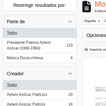
Mos
Restringir resultados por:
Colecc
Remove filter:
R
Parte de
España
Todos
Opciones
Presidente Patricio Aylwin
123
, 123 resultados
Azócar (1990-1994)
Imprimir vi
Música Docta chilena
4
, 4 resultados
Creador
Todos
Aylwin Azócar, Patricio1
29
, 29 resultados
Aylwin Azocar, Patricio
14