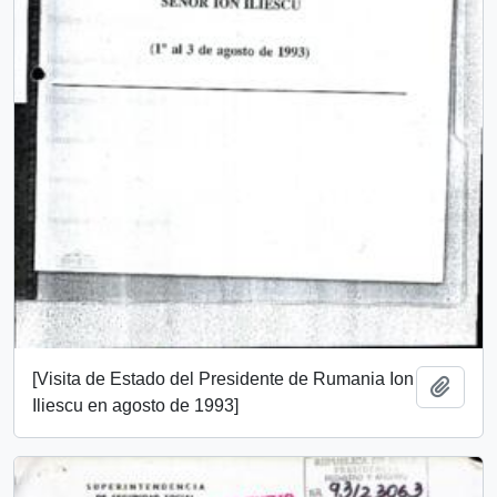
[Visita de Estado del Presidente de Rumania Ion
Añadi
Iliescu en agosto de 1993]