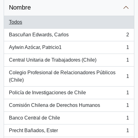
Nombre
Todos
Bascuñan Edwards, Carlos
2
, 2 resultados
Aylwin Azócar, Patricio1
1
, 1 resultados
Central Unitaria de Trabajadores (Chile)
1
, 1 resultados
Colegio Profesional de Relacionadores Públicos
1
, 1 resultados
(Chile)
Policía de Investigaciones de Chile
1
, 1 resultados
Comisión Chilena de Derechos Humanos
1
, 1 resultados
Banco Central de Chile
1
, 1 resultados
Precht Bañados, Ester
1
, 1 resultados