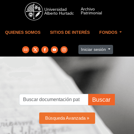
Skip to main content
QUIENES SOMOS
SITIOS DE INTERÉS
FONDOS
Iniciar sesión
Buscar
Búsqueda Avanzada »