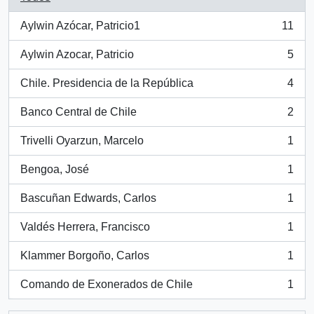
Aylwin Azócar, Patricio1
11
, 11 resultados
Aylwin Azocar, Patricio
5
, 5 resultados
Chile. Presidencia de la República
4
, 4 resultados
Banco Central de Chile
2
, 2 resultados
Trivelli Oyarzun, Marcelo
1
, 1 resultados
Bengoa, José
1
, 1 resultados
Bascuñan Edwards, Carlos
1
, 1 resultados
Valdés Herrera, Francisco
1
, 1 resultados
Klammer Borgoño, Carlos
1
, 1 resultados
Comando de Exonerados de Chile
1
, 1 resultados