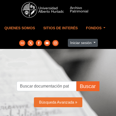
Skip to main content
QUIENES SOMOS
SITIOS DE INTERÉS
FONDOS
Iniciar sesión
Buscar
Búsqueda Avanzada »