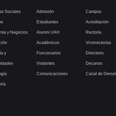
as Sociales
Admisión
Campus
ho
Estudiantes
Acreditación
mía y Negocios
Alumni UAH
Rectoría
ción
Académicos
Vicerrectorías
ía y
Funcionarios
Directorio
idades
Visitantes
Decanos
ogía
Comunicaciones
Canal de Denun
ería