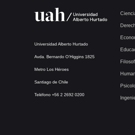
Cienci
Derec
Econo
Universidad Alberto Hurtado
Educa
Avda. Bernardo O’Higgins 1825
Filosof
Metro Los Héroes
Human
Santiago de Chile
Psicol
Teléfono +56 2 2692 0200
Ingeni