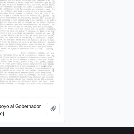
apoyo al Gobernador
Añadir al portapapeles
e]