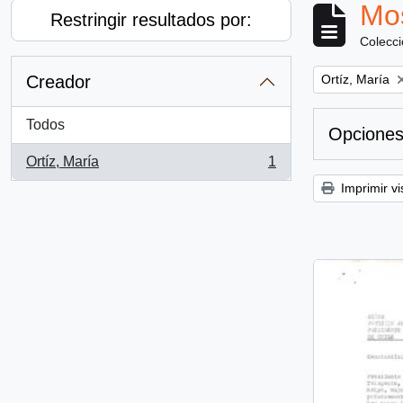
Mos
Restringir resultados por:
Colecc
Remove filter:
Creador
Ortíz, María
Todos
Opciones
Ortíz, María
1
, 1 resultados
Imprimir vi