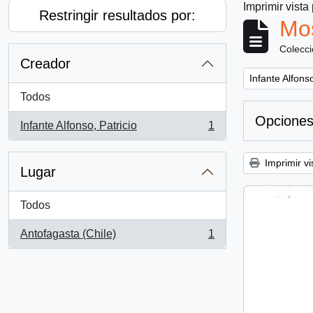
Imprimir vista
Restringir resultados por:
Mos
Colecc
Creador
Remove filter:
Infante Alfonso
Todos
Opciones
Infante Alfonso, Patricio
1
, 1 resultados
Imprimir vi
Lugar
Todos
Antofagasta (Chile)
1
, 1 resultados