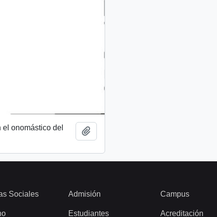
 el onomástico del
Añadir al portapapeles
as Sociales
Admisión
Campus
ho
Estudiantes
Acreditación