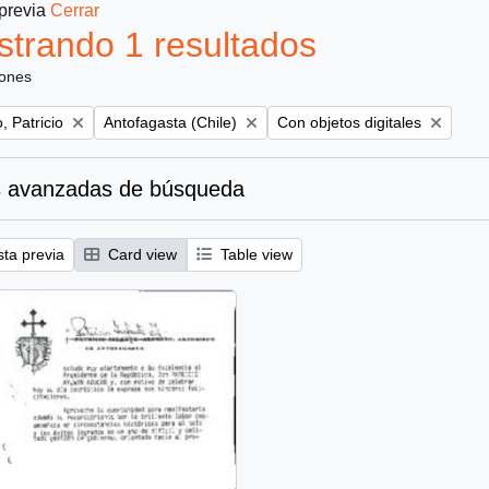
 previa
Cerrar
trando 1 resultados
iones
Remove filter:
Remove filter:
, Patricio
Antofagasta (Chile)
Con objetos digitales
 avanzadas de búsqueda
sta previa
Card view
Table view