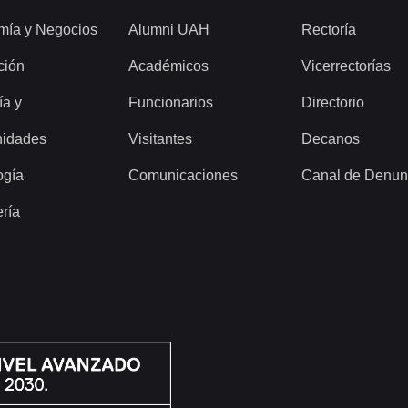
mía y Negocios
Alumni UAH
Rectoría
ción
Académicos
Vicerrectorías
ía y
Funcionarios
Directorio
idades
Visitantes
Decanos
ogía
Comunicaciones
Canal de Denun
ería