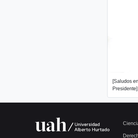
[Saludos en
Presidente]
Cienci
Derec