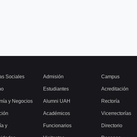
as Sociales
Admisión
Campus
ho
Estudiantes
Acreditación
mía y Negocios
Alumni UAH
Rectoría
ción
Académicos
Vicerrectorías
ía y
Funcionarios
Directorio