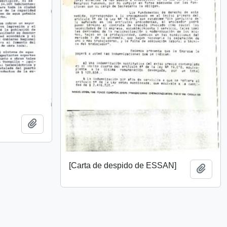
Añadir al portapapeles
[Carta de despido de ESSAN]
Añadi