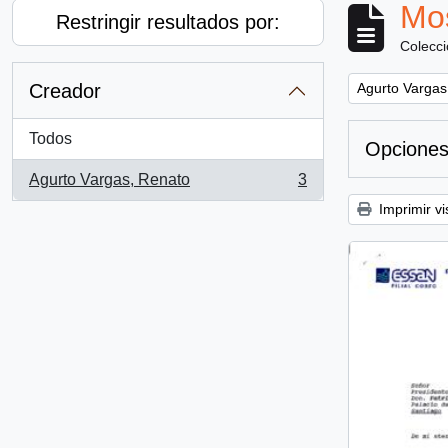
Mos
Restringir resultados por:
Colecc
Remove filter:
Creador
Agurto Vargas
Todos
Opciones
Agurto Vargas, Renato
3
, 3 resultados
Imprimir vi