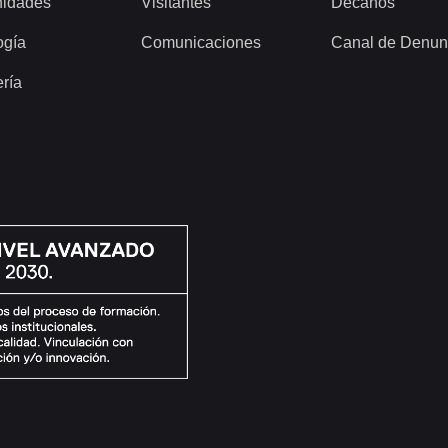
idades
Visitantes
Decanos
ogía
Comunicaciones
Canal de Denun
ería