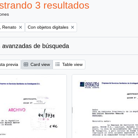
trando 3 resultados
iones
Remove filter:
, Renato
Con objetos digitales
 avanzadas de búsqueda
sta previa
Card view
Table view