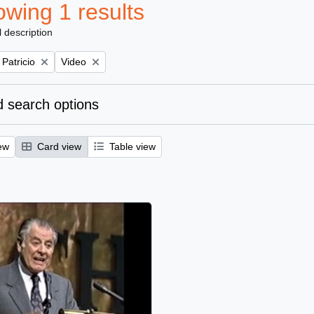
wing 1 results
l description
Remove filter:
 Patricio
Video
 search options
ew
Card view
Table view