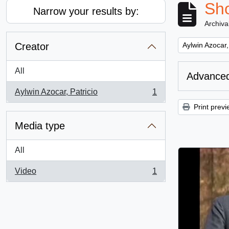
Sho
Narrow your results by:
Archiva
Remove filter:
Creator
Aylwin Azocar,
All
Advanced
Aylwin Azocar, Patricio
1
, 1 results
Print previ
Media type
All
Video
1
, 1 results