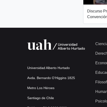
Discurso Pr
Convención
Cienci
Derec
Econo
Universidad Alberto Hurtado
Educa
Avda. Bernardo O’Higgins 1825
Filosof
Metro Los Héroes
Human
Santiago de Chile
Psicol