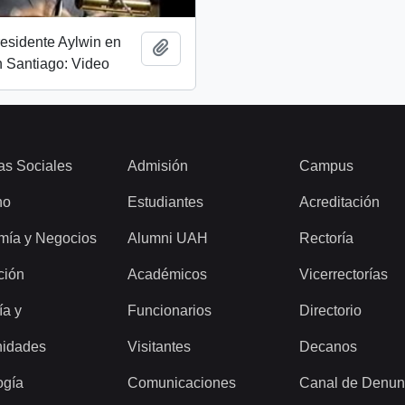
esidente Aylwin en
Add to clipboard
 Santiago: Video
as Sociales
Admisión
Campus
ho
Estudiantes
Acreditación
mía y Negocios
Alumni UAH
Rectoría
ción
Académicos
Vicerrectorías
ía y
Funcionarios
Directorio
idades
Visitantes
Decanos
ogía
Comunicaciones
Canal de Denun