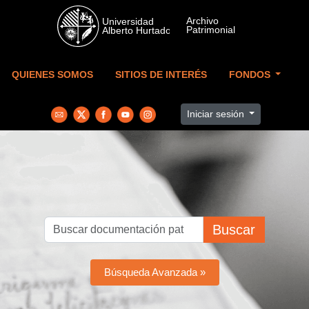
Skip to main content
QUIENES SOMOS
SITIOS DE INTERÉS
FONDOS
Iniciar sesión
Buscar
Búsqueda Avanzada »