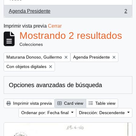
Agenda Presidente
2
, 2 resultados
Imprimir vista previa
Cerrar
Mostrando 2 resultados
Colecciones
Remove filter:
Remove filter:
Maturana Donoso, Guillermo
Agenda Presidente
Remove filter:
Con objetos digitales
Opciones avanzadas de búsqueda
Imprimir vista previa
Card view
Table view
Ordenar por: Fecha final
Dirección: Descendente