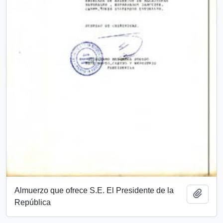
Almuerzo que ofrece S.E. El Presidente de la
Añadi
República