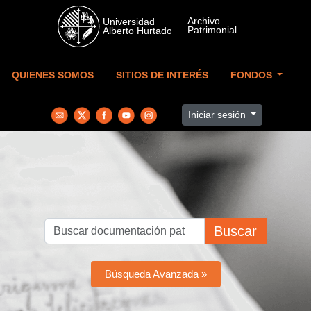
Skip to main content
QUIENES SOMOS
SITIOS DE INTERÉS
FONDOS
Iniciar sesión
Buscar
Búsqueda Avanzada »