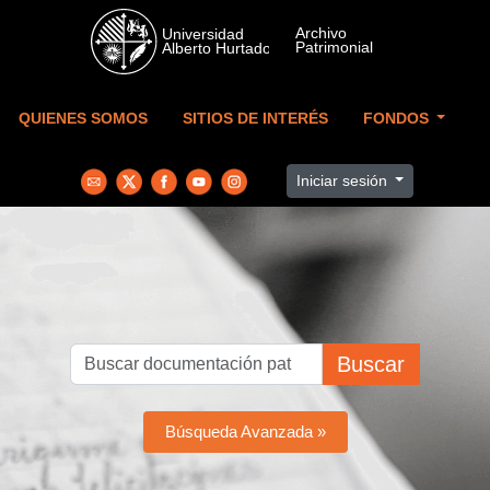
Skip to main content
QUIENES SOMOS
SITIOS DE INTERÉS
FONDOS
Iniciar sesión
Buscar
Búsqueda Avanzada »