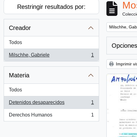
Mos
Restringir resultados por:
Colecc
Remove filter:
Creador
Milschhe, Gab
Todos
Opciones
Milschhe, Gabriele
1
, 1 resultados
Imprimir vi
Materia
Todos
Detenidos desaparecidos
1
, 1 resultados
Derechos Humanos
1
, 1 resultados