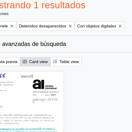
trando 1 resultados
iones
Remove filter:
Remove filter:
riele
Detenidos desaparecidos
Con objetos digitales
 avanzadas de búsqueda
sta previa
Card view
Table view