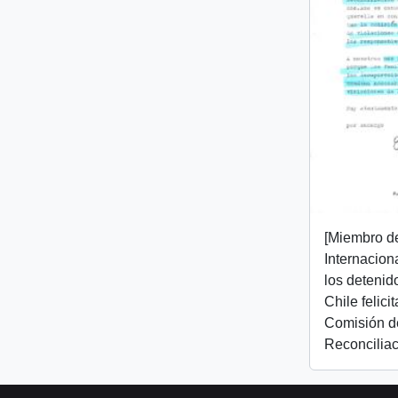
[Miembro d
Internacion
los detenid
Chile felici
Comisión d
Reconciliac