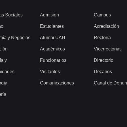
as Sociales
Admisión
Campus
ho
Estudiantes
Acreditación
mía y Negocios
Alumni UAH
Rectoría
ción
Académicos
Vicerrectorías
ía y
Funcionarios
Directorio
idades
Visitantes
Decanos
ogía
Comunicaciones
Canal de Denun
ería