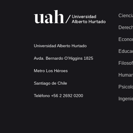
Cienci
Derec
Econo
Universidad Alberto Hurtado
Educa
Avda. Bernardo O’Higgins 1825
Filosof
Metro Los Héroes
Human
Santiago de Chile
Psicol
Teléfono +56 2 2692 0200
Ingeni