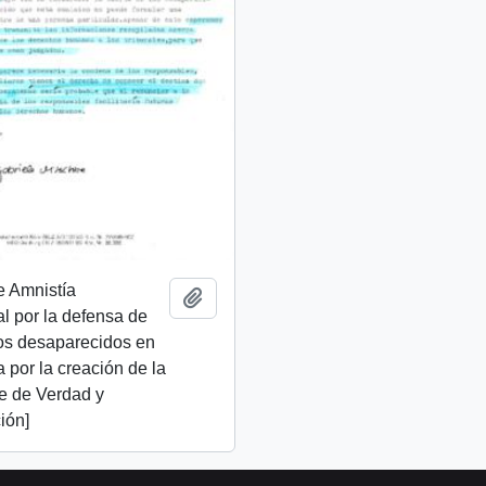
e Amnistía
Añadir al portapapeles
al por la defensa de
os desaparecidos en
ta por la creación de la
e de Verdad y
ión]