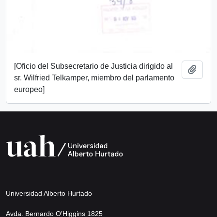
[Oficio del Subsecretario de Justicia dirigido al
Añadi
sr. Wilfried Telkamper, miembro del parlamento
europeo]
Universidad Alberto Hurtado
Avda. Bernardo O’Higgins 1825