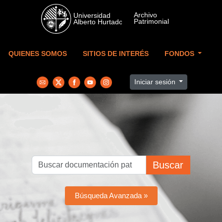
Skip to main content
QUIENES SOMOS
SITIOS DE INTERÉS
FONDOS
Iniciar sesión
Buscar
Búsqueda Avanzada »