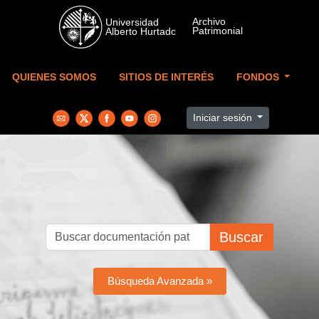
Skip to main content
QUIENES SOMOS
SITIOS DE INTERÉS
FONDOS
Iniciar sesión
Buscar
Búsqueda Avanzada »