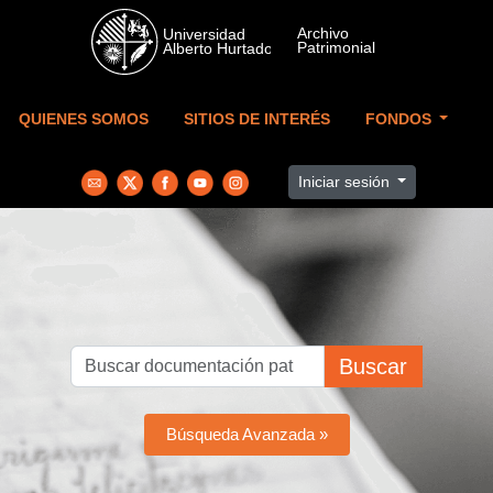
Skip to main content
QUIENES SOMOS
SITIOS DE INTERÉS
FONDOS
Iniciar sesión
Buscar
Búsqueda Avanzada »